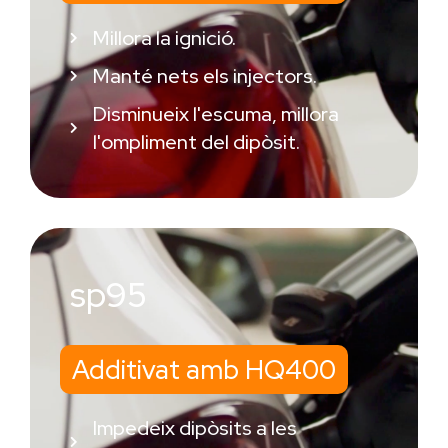
Millora la ignició.
Manté nets els injectors.
Disminueix l'escuma, millora
l'ompliment del dipòsit.
sp95
Additivat amb HQ400
Impedeix dipòsits a les