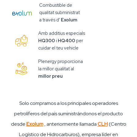
Combustible de
qualitat subministrat
a través d'
Exolum
Amb additius especials
HQ300
i
HQ400
per
cuidar el teu vehicle
Plenergy proporciona
la millor qualitat al
millor preu
Solo compramos a los principales operadores
petrolíferos del país suministrándonos el producto
desde
Exolum
, anteriormente llamada
CLH
(Centro
Logístico de Hidrocarburos), empresa líder en