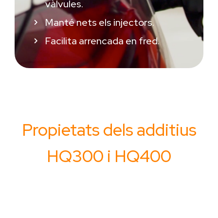
vàlvules.
Manté nets els injectors.
Facilita arrencada en fred.
Propietats dels additius
HQ300 i HQ400
HQ300
HQ400